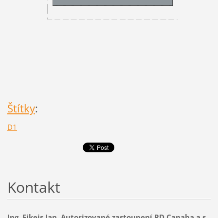
Štítky
:
D1
Kontakt
Ing. Fikeis Jan, Autorizované zastoupení RD Canaba a.s.,