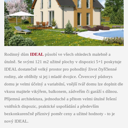
Rodinný dům
IDEAL
působí ve všech ohledech malebně a
útulně. Se svými 121 m2 užitné plochy v dispozici 5+1 poskytuje
IDEAL dostatečně velký prostor pro pohodlný život čtyřčlenné
rodiny, ale oblíbily si jej i mladé dvojice. Čtvercový půdorys
domu je velmi účelný a variabilní, vnější tvář domu lze doplnit dle
vkusu majitele vikýřem, balkonem, zádveřím či garáží s dílnou.
Příjemná architektura, jednoduché a přitom velmi útulné řešení
vnitřních dispozic, praktické uspořádání a především
bezkonkurenčně příznivý poměr ceny a užitné hodnoty - to je
nový IDEAL.