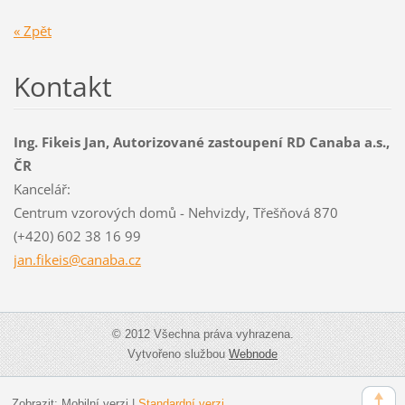
« Zpět
Kontakt
Ing. Fikeis Jan, Autorizované zastoupení RD Canaba a.s.,
ČR
Kancelář:
Centrum vzorových domů - Nehvizdy, Třešňová 870
(+420) 602 38 16 99
jan.fike
is@canab
a.cz
© 2012 Všechna práva vyhrazena.
Vytvořeno službou
Webnode
Zobrazit:
Mobilní verzi
|
Standardní verzi