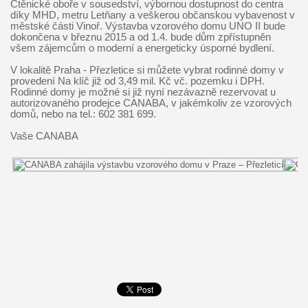
Ctěnické oboře v sousedství, výbornou dostupnost do centra
díky MHD, metru Letňany a veškerou občanskou vybavenost v
městské části Vinoř. Výstavba vzorového domu UNO II bude
dokončena v březnu 2015 a od 1.4. bude dům zpřístupněn
všem zájemcům o moderní a energeticky úsporné bydlení.
V lokalitě Praha - Přezletice si můžete vybrat rodinné domy v
provedení Na klíč již od 3,49 mil. Kč vč. pozemku i DPH.
Rodinné domy je možné si již nyní nezávazně rezervovat u
autorizovaného prodejce CANABA, v jakémkoliv ze vzorových
domů, nebo na tel.: 602 381 699.
Vaše CANABA