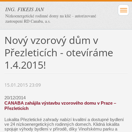
ING. FIKEIS JAN
Nízkoenergetické rodinné domy na klíč - autorizované
zastoupení RD Canaba, a.s.
Nový vzorový dům v
Přezleticích - otevíráme
1.4.2015!
15.01.2015 23:09
20/12/2014
CANABA zahájila výstavbu vzorového domu v Praze –
Přezleticích
Lokalita Přezletické zahrady nabízí kvalitní a dostupné bydlení
ve 24 nízkoenergetických rodinných domech. Klidná lokalita
spojuje výhody bydlení v přírodě, díky Vinořskému parku a