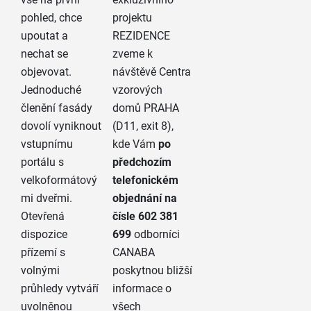
pohled, chce
projektu
upoutat a
REZIDENCE
nechat se
zveme k
objevovat.
návštěvě Centra
Jednoduché
vzorových
členění fasády
domů PRAHA
dovolí vyniknout
(D11, exit 8),
vstupnímu
kde Vám
po
portálu s
předchozím
velkoformátový
telefonickém
mi dveřmi.
objednání na
Otevřená
čísle 602 381
dispozice
699
odborníci
přízemí s
CANABA
volnými
poskytnou bližší
průhledy vytváří
informace o
uvolněnou
všech