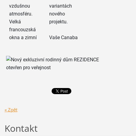
vzdušnou
variantách
atmosféru.
nového
Velká
projektu.
francouzská
okna a zimní
Vaše Canaba
« Zpět
Kontakt