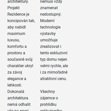
architektury.
nemusí vždy
Projekt
znamenat
Rezidence je
nedostupný.
koncipován tak,
Moderní
aby nabídl
technologie
maximum
výstavby
luxusu,
umožňuje
komfortu a
zrealizovat i
prostoru a
tento exkluzivní
současně svůj
typ domu nejen
charakter ukryl
velmi rychle, ale
za závoj
i za mimořádně
elegance a
atraktivní cenu.
lehkosti.
Dokonalá
Všechny
architektura
zájemce o
nemá odhalit
prohlídku
vše na první
exkluzivního