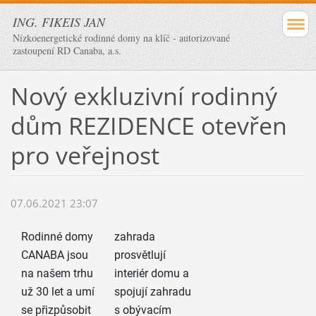
ING. FIKEIS JAN
Nízkoenergetické rodinné domy na klíč - autorizované
zastoupení RD Canaba, a.s.
Nový exkluzivní rodinný
dům REZIDENCE otevřen
pro veřejnost
07.06.2021 23:07
Rodinné domy
zahrada
CANABA jsou
prosvětlují
na našem trhu
interiér domu a
už 30 let a umí
spojují zahradu
se přizpůsobit
s obývacím