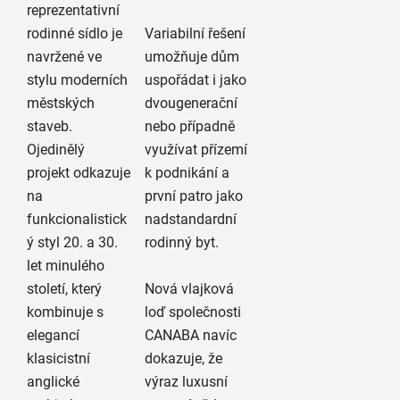
reprezentativní
rodinné sídlo je
Variabilní řešení
navržené ve
umožňuje dům
stylu moderních
uspořádat i jako
městských
dvougenerační
staveb.
nebo případně
Ojedinělý
využívat přízemí
projekt odkazuje
k podnikání a
na
první patro jako
funkcionalistick
nadstandardní
ý styl 20. a 30.
rodinný byt.
let minulého
století, který
Nová vlajková
kombinuje s
loď společnosti
elegancí
CANABA navíc
klasicistní
dokazuje, že
anglické
výraz luxusní