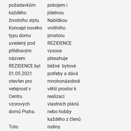
požadavkům
pokojem i
každého
jídelnou.
životního stylu.
Nabídkou
Koncept nového
vnitřního
typu domu
prostoru
uvedený pod
REZIDENCE
přiléhavým
vysoce
názvem
přesahuje
REZIDENCE byl
běžné bytové
01.05.2021
potřeby a dává
otevřen pro
mnohonásobně
veřejnost v
větší prostor k
Centru
realizaci
vzorových
vlastních plánů
domů Praha.
nebo hobby
každého z členů
Toto
rodiny.