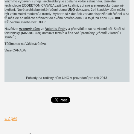
vnitřního vybavení i vnější architektury je zcela na volbě zákazníka. Unikátní
technologie ECOBETON CANABA zajišťuje kvalitní, zdravé a energeticky úsporné
bydlení. Nové architektonické řešení domu
UNO
dokazuje, že i klasický dům může
být velmi velmi moderní a trendy. Vyberte si z desítek variant dispozičních řešení a za
tři měsíce se můžete stěhovat do svého nového domu, a to již za cenu
1,55 mil
Kč
/vrchní stavba bez DPH/.
Navštivte
vzorový dům
ve
Veleni u Prahy
a přesvědčte se na vlastní oči. Stačí si
telefonicky (
602 381 699
) domluvit termín a čas Vaší prohlídky (včetně víkendů i
svátků!)
Těšíme se na Vaši návštěvu.
Vaše CANABA
Pohledy na rodinný dům UNO v provedení pro rok 2013
« Zpět