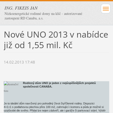
ING. FIKEIS JAN
Nízkoenergetické rodinné domy na klíč - autorizované
zastoupení RD Canaba, a.s.
Nové UNO 2013 v nabídce
již od 1,55 mil. Kč
14.02.2013 17:48
Rodinný dům UNO je jeden z nejúspěšnějších projektů
společnosti CANABA.
Je to ideální dům navržený pro pohodlný život čtyřčlenné rodiny. Dispozici
4+1+1 s podlahovou plochou přes 100 m2, zahrnující i komoru a půdu je možné si
uzpůsobit dle svého. Přidat lze nejen zádveří, ale i garáže či parkovací stání. Výběr