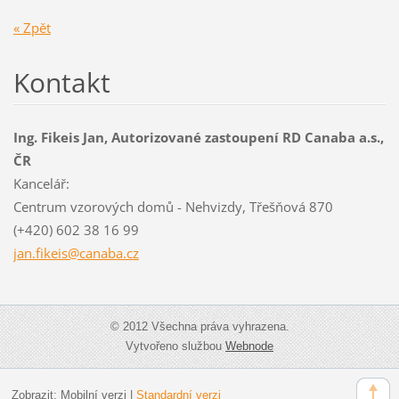
« Zpět
Kontakt
Ing. Fikeis Jan, Autorizované zastoupení RD Canaba a.s.,
ČR
Kancelář:
Centrum vzorových domů - Nehvizdy, Třešňová 870
(+420) 602 38 16 99
jan.fike
is@canab
a.cz
© 2012 Všechna práva vyhrazena.
Vytvořeno službou
Webnode
Zobrazit:
Mobilní verzi
|
Standardní verzi